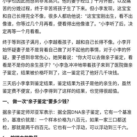
小李也因此而感到非常高兴。他的妻子经过了十月怀胎，以及痛
苦的分娩过程，终于辛苦将孩子生了下来。但小李发现，这宝宝
和自己长得完全不像，很多人都劝他说：
"这宝宝刚出生，看不出
像谁，你等过几个月再看，便看得出他像谁了。
"小李听了后，决
定再等一个月看看。
终于等到孩子满月，小李越看孩子，越和自己长得不像。小李开
始怀疑妻子是不是背着自己做了对不起他的事情，对于小李的怀
疑，妻子感到非常伤心，她哭着说：
"你大可以去做亲子鉴定，看
看是不是你的亲生孩子？
"小李急冲冲地带着孩子来到了医院做亲
子鉴定，结果被价格吓到了，这一鉴定花了他好几千块钱。
三天后小李拿到鉴定结果，鉴定结果为孩子是他的亲生的，虽然
鉴定费不便宜，但小李得到了这样的结果，也觉得很超值。
一、 做一次
"亲子鉴定
"要多少钱？
据亲子鉴定师邓亚军表示：据全国DNA亲子鉴定，它有一个基准
价，基准价就是：一个样本价格为八百元，如果一家三口都送
检，那就是两千四百元。它也有一个浮动，可以浮动到三千六。