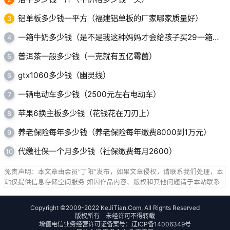
铝单板多少钱一平方（福建铝单板的厂家哪家质量好）
3
一箱牛奶多少钱（是不是我这种妈妈才会给孩子买29一箱的临期纯牛奶）
4
普洱茶一般多少钱（一克就有五亿霉菌）
5
gtx1060多少钱（幽灵线）
6
一辆电动车多少钱（2500元左右电动车）
7
苹果6换主板多少钱（花钱花在刀刃上）
8
养老保险每年多少钱（养老保险每年缴费8000到1万元）
9
代缴社保一个月多少钱（社保缴费每月2600）
10
免责声明：本文章由会员“丁阳”发布，如果文章侵权，请联系我们处理，本
站仅提供信息存储空间服务 如因作品内容、版权和其他问题请于本站联系
Copyright ©2009-2022 KeJiTian.Com, All Rights Reserved
版权所有 未经许可不得转载
增值电信业务经营许可证备案号：
辽ICP备14006349号