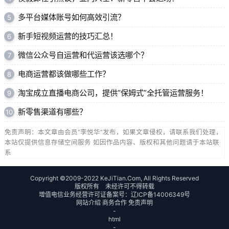
多平台媒体账号如何高效引流？
5
新手短视频运营的技巧汇总！
6
微信公众号自运营和代运营该选哪个？
7
电商运营都该做哪些工作？
8
淘宝成立直播电商公司，提供“保姆式”全托管运营服务！
9
新零售渠道有哪些？
10
免责声明：本文章由会员“李悦华”发布，如果文章侵权，请联系我们处理，
本站仅提供信息存储空间服务 如因作品内容、版权和其他问题请于本站联
系
Copyright ©2009-2022 KeJiTian.Com, All Rights Reserved
版权所有 未经许可不得转载
增值电信业务经营许可证备案号：
辽ICP备14006349号
网站介绍
商务合作
免责声明
-
html
-