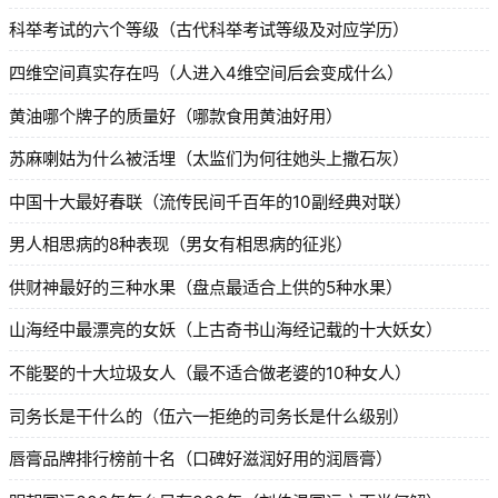
科举考试的六个等级（古代科举考试等级及对应学历）
四维空间真实存在吗（人进入4维空间后会变成什么）
黄油哪个牌子的质量好（哪款食用黄油好用）
苏麻喇姑为什么被活埋（太监们为何往她头上撒石灰）
中国十大最好春联（流传民间千百年的10副经典对联）
男人相思病的8种表现（男女有相思病的征兆）
供财神最好的三种水果（盘点最适合上供的5种水果）
山海经中最漂亮的女妖（上古奇书山海经记载的十大妖女）
不能娶的十大垃圾女人（最不适合做老婆的10种女人）
司务长是干什么的（伍六一拒绝的司务长是什么级别）
唇膏品牌排行榜前十名（口碑好滋润好用的润唇膏）