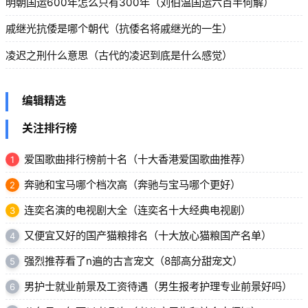
明朝国运600年怎么只有300年（刘伯温国运六百半何解）
戚继光抗倭是哪个朝代（抗倭名将戚继光的一生）
凌迟之刑什么意思（古代的凌迟到底是什么感觉）
编辑精选
关注排行榜
爱国歌曲排行榜前十名（十大香港爱国歌曲推荐）
1
奔驰和宝马哪个档次高（奔驰与宝马哪个更好）
2
连奕名演的电视剧大全（连奕名十大经典电视剧）
3
又便宜又好的国产猫粮排名（十大放心猫粮国产名单）
4
强烈推荐看了n遍的古言宠文（8部高分甜宠文）
5
男护士就业前景及工资待遇（男生报考护理专业前景好吗）
6