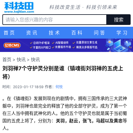
科技改变生活 · 科技引领未来
搜索
首页
资讯
技术
百科
问答
学习
首页
>
快讯
>
快讯
刘羽禅7个守护灵分别是谁（镇魂街刘羽禅的五虎上
将）
时间：2023-01-17 18:59
作者：
何悦
。在《镇魂街》发展到现在的剧情中，拥有三国传承的三大武神
躯中，刘羽禅也是完全的释放了他的全部守护灵，成为了第一个
在三人当中拥有武神化的人。他的五个守护灵也就是属于当初蜀
国的五虎上将了，分别为：
关羽，赵云，张飞，马超以及黄忠
等
人。