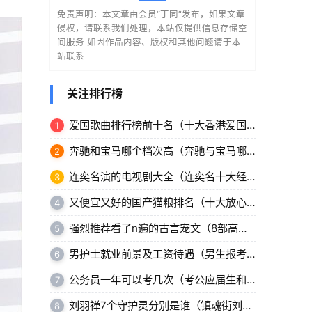
免责声明：本文章由会员“丁同”发布，如果文章
侵权，请联系我们处理，本站仅提供信息存储空
间服务 如因作品内容、版权和其他问题请于本
站联系
关注排行榜
爱国歌曲排行榜前十名（十大香港爱国歌曲推荐）
1
奔驰和宝马哪个档次高（奔驰与宝马哪个更好）
2
连奕名演的电视剧大全（连奕名十大经典电视剧）
3
又便宜又好的国产猫粮排名（十大放心猫粮国产名单）
4
强烈推荐看了n遍的古言宠文（8部高分甜宠文）
5
男护士就业前景及工资待遇（男生报考护理专业前景好吗）
6
公务员一年可以考几次（考公应届生和社会人须知）
7
刘羽禅7个守护灵分别是谁（镇魂街刘羽禅的五虎上将）
8