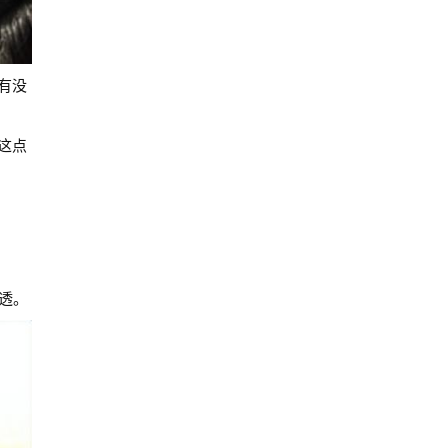
有没
这点
透。