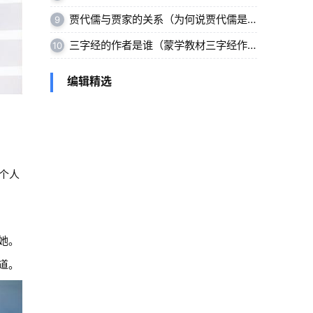
贾代儒与贾家的关系（为何说贾代儒是荣国公的儿子）
9
三字经的作者是谁（蒙学教材三字经作者简介）
10
编辑精选
个人
她。
道。