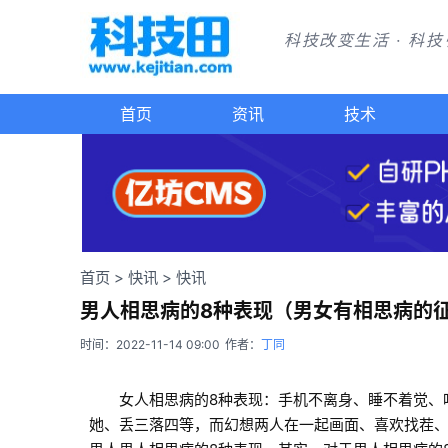
科技改变生活 · 科
首页
资讯
技术
首页
>
快讯
>
快讯
男人相思病的8种表现（男女有相思病的
时间：2022-11-14 09:00
作者：
丁同
女人相思病的8种表现：手机不离身、睡不着觉、
她、丢三落四等，而幻想两人在一起画面、喜欢找茬