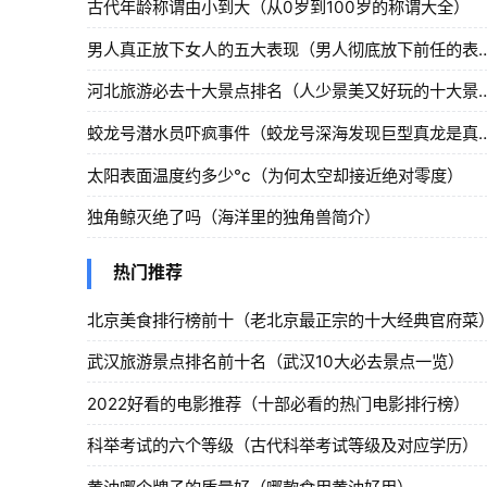
古代年龄称谓由小到大（从0岁到100岁的称谓大全）
男人真正放下女人的五大表现（男人
河北旅游必去十大景点排名（人少景
蛟龙号潜水员吓疯事件（蛟龙号深海
太阳表面温度约多少°c（为何太空却接近绝对零度）
独角鲸灭绝了吗（海洋里的独角兽简介）
热门推荐
北京美食排行榜前十（老北京最正宗的十大经典官府菜
武汉旅游景点排名前十名（武汉10大必去景点一览）
2022好看的电影推荐（十部必看的热门电影排行榜）
科举考试的六个等级（古代科举考试等级及对应学历）