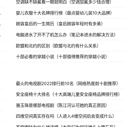
空调缺不缺氟看一眼就明白（空调加氟多少钱合理）
彻底放下前任的表现）
婴儿衣服十大名牌排行榜（盘点婴幼儿装10大品牌）
美又好玩的十大景点）
婉容皇后的一生简历（皇后婉容年轻时有多美）
发现巨型真龙是真的吗）
电脑进水了开不了机怎么办（笔记本进水的解决方法）
欧盟和北约的区别（欧盟与北约有什么关系）
十部必看的穿越小说（十部值得推荐的穿越小说）
）
最火的电视剧2022排行前10名（网络热度前十剧推荐）
安全座椅十大排名（十大高端儿童安全座椅品牌排行榜）
骆玉珠是哪部电视剧（陈江河认可她的真正原因）
四维空间真实存在吗（人进入4维空间后会变成什么）