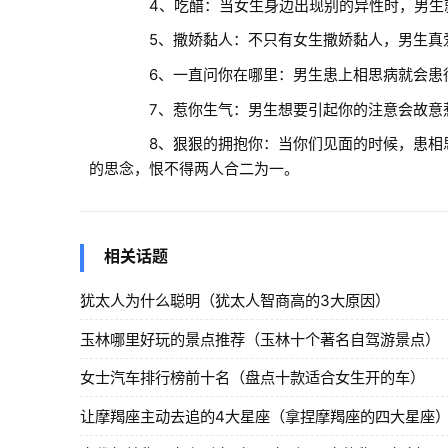
4、吃醋：当女生身边出现别的异性时，男生就
5、撒娇黏人：不只有女生撒娇黏人，男生真爱
6、一直问你在哪里：男生患上相思病就会患得
7、惹你生气：男生想要引起你的注意会故意惹
8、狠狠的拥抱你：当你们见面的时候，患相思
的思念，恨不得两人合二为一。
相关话题
犹太人为什么聪明（犹太人智商高的3大原因）
玉林哪里好玩的景点推荐（玉林十个著名自驾游景点）
女士汽车排行榜前十名（盘点十款适合女生开的车）
让摩羯座主动去追的4大星座（拿捏摩羯座的四大星座