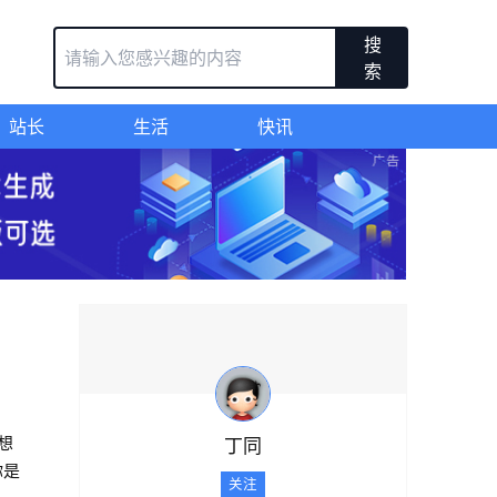
搜
索
站长
生活
快讯
想
丁同
你是
关注