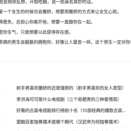
会胡思乱想，开始吃醋，说一些莫名其妙的话。
一个女生的时候也会撒娇，想要用撒娇的方式来让女生心软。
患失，总担心你离开他，想要一直跟你在一起。
你生气，只是想要以此获得存在感。
病的男生会狠狠的拥抱你，好像让人窒息一样。这个男生一定对你
射手男喜欢撒娇的还是强势的（射手男喜欢的女人类型）
李洪海可可是什么电视剧（三个奇葩男的三种爱情观）
好看的古装电视剧排行榜前十名（10部经典的爆款古装剧）
）
罢黜百家独尊儒术是哪个朝代（汉武帝为何独尊儒术）