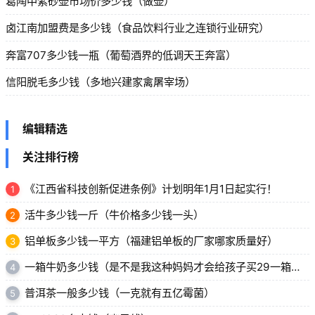
葛陶中紫砂壶市场价多少钱（做壶）
卤江南加盟费是多少钱（食品饮料行业之连锁行业研究）
奔富707多少钱一瓶（葡萄酒界的低调天王奔富）
信阳脱毛多少钱（多地兴建家禽屠宰场）
编辑精选
关注排行榜
《江西省科技创新促进条例》计划明年1月1日起实行！
1
活牛多少钱一斤（牛价格多少钱一头）
2
铝单板多少钱一平方（福建铝单板的厂家哪家质量好）
3
一箱牛奶多少钱（是不是我这种妈妈才会给孩子买29一箱的临期纯牛奶）
4
普洱茶一般多少钱（一克就有五亿霉菌）
5