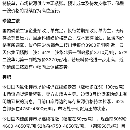
制接单，市场货源供应表现紧张。预计成本及待发支撑下，磷酸
一铵价格将继续保持高位运行。
磷酸二铵
国内磷酸二铵企业预收订单充足，执行前期预收订单为主，无库
存及销售压力，因原料硫磺价格高企，成本支撑强劲，区域内价
格有所调涨，鲅鱼圈64%褐色二铵出港报价3900元/吨附近，云
天化集团磷酸二铵：64%二铵华北第一到站报价3710元/吨，57%
二铵华北第一到站报价3370元/吨，若原料价格进一步走高，近
期磷酸二铵或有小幅向上调整态势。
钾肥
今日国内氯化钾市场价格仍在继续走高（涨幅多在50-100元/吨）
市场流通货源量紧张，卖方市场占主导。边贸3月份货源始终未有
明确到货的消息，目前口岸周边的库存货源价格持续拉涨，62%
白钾多在4750-4800元/吨，市场处于现货为王的状态。
今日国内硫酸钾市场继续拉涨（幅度在50元/吨），现西南50%粉
4600-4650元/吨 52%粉4750-4850元/吨。（调涨50元/吨）目