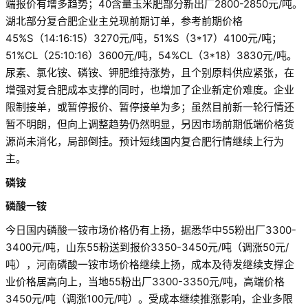
端报价有增多趋势；40含量玉米肥部分新出厂2800-2850元/吨。
湖北部分复合肥企业主兑现前期订单，参考前期价格
45%S（14:16:15）3270元/吨，51%S（3*17）4100元/吨；
51%CL（25:10:16）3600元/吨，54%CL（3*18）3830元/吨。
尿素、氯化铵、磷铵、钾肥维持涨势，且个别原料供应紧张，在
增强对复合肥成本支撑的同时，也增加了企业新定价难度。企业
限制接单，或暂停报价、暂停接单为多；虽然目前新一轮行情还
暂不明朗，但向上调整趋势仍然明显，另因市场前期低端价格货
源尚未消化，局部倒挂。预计短线国内复合肥行情继续上行为
主。
磷铵
磷酸一铵
今日国内磷酸一铵市场价格仍有上扬，据悉华中55粉出厂3300-
3400元/吨，山东55粉送到报价3350-3450元/吨（调涨50元/
吨），河南磷酸一铵市场价格继续上扬，成本及待发继续支撑企
业价格居高向上，当地55粉出厂3300-3350元/吨，高端价格
3450元/吨（调涨100元/吨）。受成本继续推涨影响，企业多限