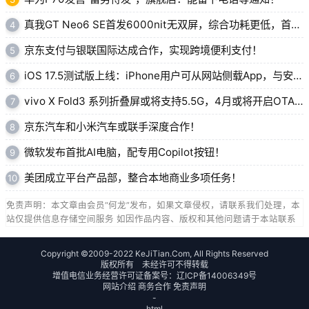
真我GT Neo6 SE首发6000nit无双屏，综合功耗更低，首销1699元起！
4
京东支付与银联国际达成合作，实现跨境便利支付！
5
iOS 17.5测试版上线：iPhone用户可从网站侧载App，与安卓相似！
6
vivo X Fold3 系列折叠屏或将支持5.5G，4月或将开启OTA 推送！
7
京东汽车和小米汽车或联手深度合作！
8
微软发布首批AI电脑，配专用Copilot按钮！
9
美团成立平台产品部，整合本地商业多项任务！
10
免责声明：本文章由会员“何龙”发布，如果文章侵权，请联系我们处理，本
站仅提供信息存储空间服务 如因作品内容、版权和其他问题请于本站联系
Copyright ©2009-2022 KeJiTian.Com, All Rights Reserved
版权所有 未经许可不得转载
增值电信业务经营许可证备案号：
辽ICP备14006349号
网站介绍
商务合作
免责声明
-
html