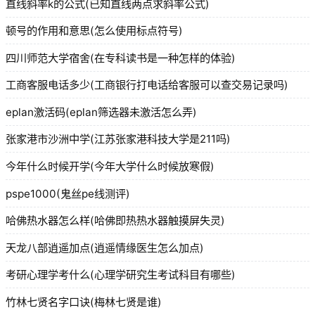
直线斜率k的公式(已知直线两点求斜率公式)
顿号的作用和意思(怎么使用标点符号)
四川师范大学宿舍(在专科读书是一种怎样的体验)
工商客服电话多少(工商银行打电话给客服可以查交易记录吗)
eplan激活码(eplan筛选器未激活怎么弄)
张家港市沙洲中学(江苏张家港科技大学是211吗)
今年什么时候开学(今年大学什么时候放寒假)
pspe1000(鬼丝pe线测评)
哈佛热水器怎么样(哈佛即热热水器触摸屏失灵)
天龙八部逍遥加点(逍遥情缘医生怎么加点)
考研心理学考什么(心理学研究生考试科目有哪些)
竹林七贤名字口诀(梅林七贤是谁)