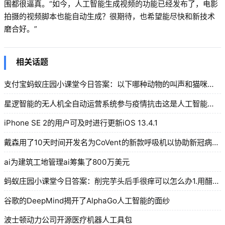
围都很逼真。“如今，人工智能生成视频的功能已经发布了，电影
拍摄的视频脚本也能自动生成？很期待，也希望能尽快和新技术
磨合好。”
相关话题
支付宝蚂蚁庄园小课堂今日答案：以下哪种动物的叫声和猫咪差不多相似的
星逻智能的无人机全自动运营系统参与疫情抗击这是人工智能存在的价值
iPhone SE 2的用户可及时进行更新iOS 13.4.1
戴森用了10天时间开发名为CoVent的新款呼吸机以协助新冠病人康复
ai为建筑工地管理ai筹集了800万美元
蚂蚁庄园小课堂今日答案：削完芋头后手很痒可以怎么办1.用醋洗手 2.多喝热水
谷歌的DeepMind揭开了AlphaGo人工智能的面纱
波士顿动力公司开源医疗机器人工具包