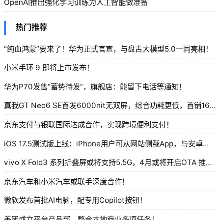
OpenAI推出强化学习训练为人工智能做准备
热门推荐
“纯血鸿蒙”要来了！华为正式官宣，与盘古大模型5.0一同亮相！
小米手环 9 即将上市发布！
华为P70发售“蓄势待发”，旗舰店：能留下电话等通知！
真我GT Neo6 SE首发6000nit无双屏，综合功耗更低，首销1699元起！
京东支付与银联国际达成合作，实现跨境便利支付！
iOS 17.5测试版上线：iPhone用户可从网站侧载App，与安卓相似！
vivo X Fold3 系列折叠屏或将支持5.5G，4月或将开启OTA 推送！
京东汽车和小米汽车或联手深度合作！
微软发布首批AI电脑，配专用Copilot按钮！
美团成立平台产品部，整合本地商业多项任务！