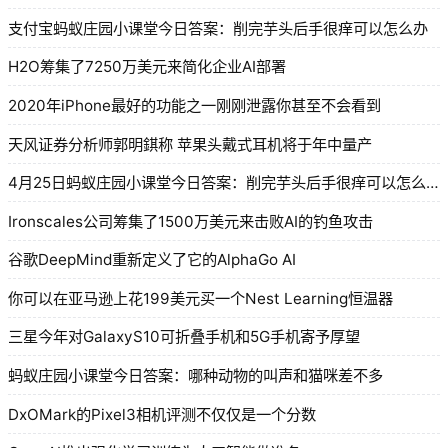
支付宝蚂蚁庄园小课堂今日答案：削完芋头后手很痒可以怎么办
H2O筹集了7250万美元来简化企业AI部署
2020年iPhone最好的功能之一刚刚泄露你甚至不会看到
天风证券分析师郭明錤称 苹果头戴式耳机将于年中量产
4月25日蚂蚁庄园小课堂今日答案：削完芋头后手很痒可以怎么办
Ironscales公司筹集了1500万美元来击败AI的钓鱼攻击
谷歌DeepMind重新定义了它的AlphaGo AI
你可以在亚马逊上花199美元买一个Nest Learning恒温器
三星今年对GalaxyS10可折叠手机和5G手机寄予厚望
蚂蚁庄园小课堂今日答案：哪种动物的叫声和猫咪差不多
DxOMark的Pixel3相机评测不仅仅是一个分数