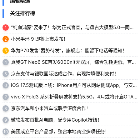
编辑精选
关注排行榜
“纯血鸿蒙”要来了！华为正式官宣，与盘古大模型5.0一同亮相！
1
小米手环 9 即将上市发布！
2
华为P70发售“蓄势待发”，旗舰店：能留下电话等通知！
3
真我GT Neo6 SE首发6000nit无双屏，综合功耗更低，首销1699元起！
4
京东支付与银联国际达成合作，实现跨境便利支付！
5
iOS 17.5测试版上线：iPhone用户可从网站侧载App，与安卓相似！
6
vivo X Fold3 系列折叠屏或将支持5.5G，4月或将开启OTA 推送！
7
京东汽车和小米汽车或联手深度合作！
8
微软发布首批AI电脑，配专用Copilot按钮！
9
美团成立平台产品部，整合本地商业多项任务！
10