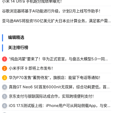
小米 14 Ultra 手机跑分成绩单曝光！
谷歌浏览器将基于AI功能进行升级，计划2月上线写作助手！
亚马逊AWS将投资150亿美元扩大日本云计算业务，满足客户需求！
编辑精选
关注排行榜
“纯血鸿蒙”要来了！华为正式官宣，与盘古大模型5.0一同亮相！
1
小米手环 9 即将上市发布！
2
华为P70发售“蓄势待发”，旗舰店：能留下电话等通知！
3
真我GT Neo6 SE首发6000nit无双屏，综合功耗更低，首销1699元起！
4
京东支付与银联国际达成合作，实现跨境便利支付！
5
iOS 17.5测试版上线：iPhone用户可从网站侧载App，与安卓相似！
6