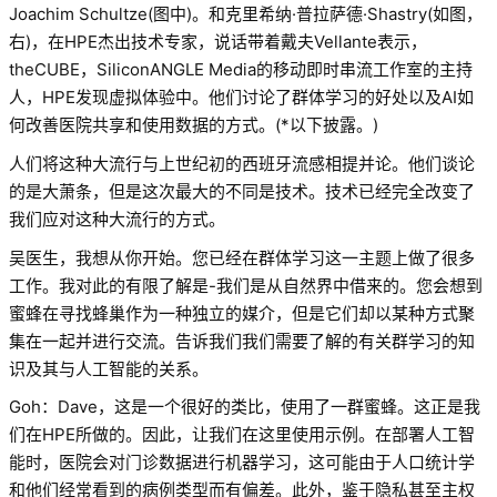
Joachim Schultze(图中)。和克里希纳·普拉萨德·Shastry(如图，
右)，在HPE杰出技术专家，说话带着戴夫Vellante表示，
theCUBE，Silico
nANGLE Media的移动即时串流工作室的主持
人，HPE发现虚拟体验中。他们讨论了群体学习的好处以及AI如
何改善医院共享和使用数据的方式。(*以下披露。)
人们将这种大流行与上世纪初的西班牙流感相提并论。他们谈论
的是大萧条，但是这次最大的不同是技术。技术已经完全改变了
我们应对这种大流行的方式。
吴医生，我想从你开始。您已经在群体学习这一主题上做了很多
工作。我对此的有限了解是-我们是从自然界中借来的。您会想到
蜜蜂在寻找蜂巢作为一种独立的媒介，但是它们却以某种方式聚
集在一起并进行交流。告诉我们我们需要了解的有关群学习的知
识及其与人工智能的关系。
Goh：Dave，这是一个很好的类比，使用了一群蜜蜂。这正是我
们在HPE所做的。因此，让我们在这里使用示例。在部署人工智
能时，医院会对门诊数据进行机器学习，这可能由于人口统计学
和他们经常看到的病例类型而有偏差。此外，鉴于隐私甚至主权