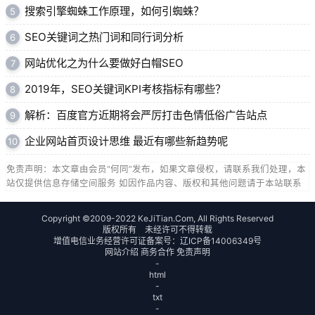
搜索引擎蜘蛛工作原理，如何引蜘蛛？
5
SEO关键词之热门词和同行词分析
6
网站优化之为什么要做好白帽SEO
7
2019年，SEO关键词KPI考核指标有哪些？
8
解析：百度官方近期将会严厉打击色情低俗广告站点
9
企业网站首页设计思维 最近有哪些新趋势呢
10
免责声明：本文章由会员“何同”发布，如果文章侵权，请联系我们处理，本
站仅提供信息存储空间服务 如因作品内容、版权和其他问题请于本站联系
Copyright ©2009-2022 KeJiTian.Com, All Rights Reserved
版权所有 未经许可不得转载
增值电信业务经营许可证备案号：
辽ICP备14006349号
网站介绍
商务合作
免责声明
-
html
-
txt
-